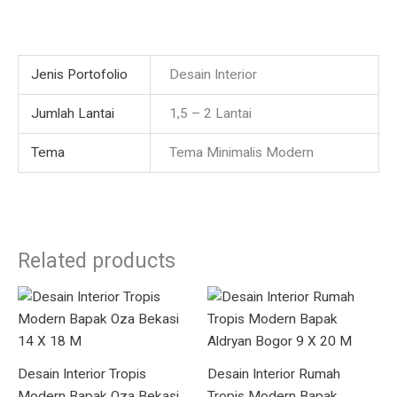
Jenis Portofolio
Desain Interior
Jumlah Lantai
1,5 – 2 Lantai
Tema
Tema Minimalis Modern
Related products
Desain Interior Tropis
Desain Interior Rumah
Modern Bapak Oza Bekasi
Tropis Modern Bapak