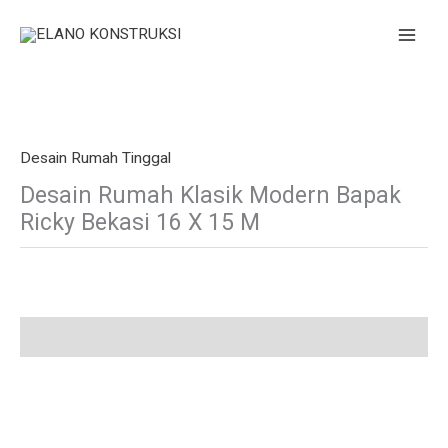
Skip
to
content
Desain Rumah Tinggal
Desain Rumah Klasik Modern Bapak
Ricky Bekasi 16 X 15 M
Description