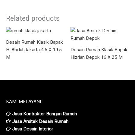
Related products
Desain Rumah Klasik Bapak
H. Abdul Jakarta 4.5 X 19.5
Desain Rumah Klasik Bapak
M
Hizrian Depok 16 X 25 M
KAMI MELAYANI :
Jasa Kontraktor Bangun Rumah
Jasa Arsitek Desain Rumah
Jasa Desain Interior