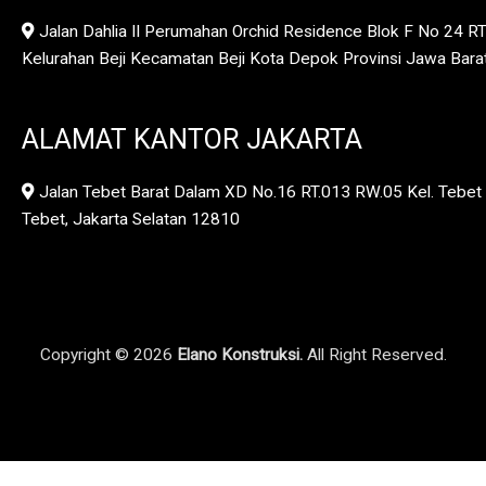
Jalan Dahlia II Perumahan Orchid Residence Blok F No 24 R
Kelurahan Beji Kecamatan Beji Kota Depok Provinsi Jawa Bar
ALAMAT KANTOR JAKARTA
Jalan Tebet Barat Dalam XD No.16 RT.013 RW.05 Kel. Tebet 
Tebet, Jakarta Selatan 12810
Copyright © 2026
Elano Konstruksi.
All Right Reserved.