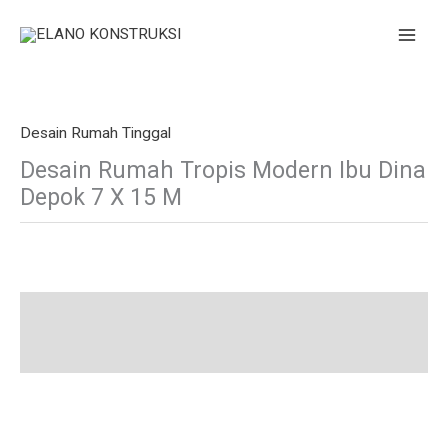
Skip
to
content
Desain Rumah Tinggal
Desain Rumah Tropis Modern Ibu Dina
Depok 7 X 15 M
Description
Additional information