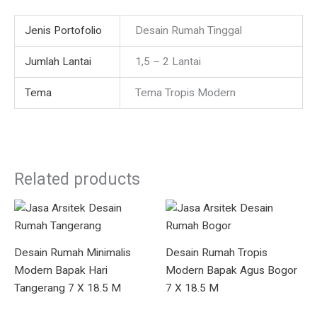
Jenis Portofolio
Desain Rumah Tinggal
Jumlah Lantai
1,5 – 2 Lantai
Tema
Tema Tropis Modern
Related products
Desain Rumah Minimalis
Desain Rumah Tropis
Modern Bapak Hari
Modern Bapak Agus Bogor
Tangerang 7 X 18.5 M
7 X 18.5 M