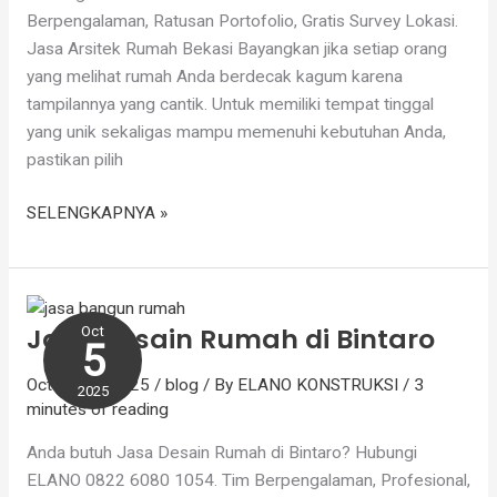
Berpengalaman, Ratusan Portofolio, Gratis Survey Lokasi.
Jasa Arsitek Rumah Bekasi Bayangkan jika setiap orang
yang melihat rumah Anda berdecak kagum karena
tampilannya yang cantik. Untuk memiliki tempat tinggal
yang unik sekaligas mampu memenuhi kebutuhan Anda,
pastikan pilih
SELENGKAPNYA »
Jasa
Desain
Jasa Desain Rumah di Bintaro
Oct
Rumah
5
di
October 5, 2025
/
blog
/ By
ELANO KONSTRUKSI
/
3
Bintaro
2025
minutes of reading
Anda butuh Jasa Desain Rumah di Bintaro? Hubungi
ELANO 0822 6080 1054. Tim Berpengalaman, Profesional,