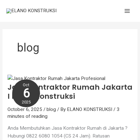
Skip
to
content
blog
Jasa
Kontraktor
Jasa Kontraktor Rumah Jakarta
Oct
Rumah
6
I Elano Konstruksi
Jakarta
I
2025
October 6, 2025
/
blog
/ By
ELANO KONSTRUKSI
/
3
Elano
minutes of reading
Konstruksi
Anda Membutuhkan Jasa Kontraktor Rumah di Jakarta ?
Hubungi 0822 6080 1054 (CS 24 Jam). Ratusan