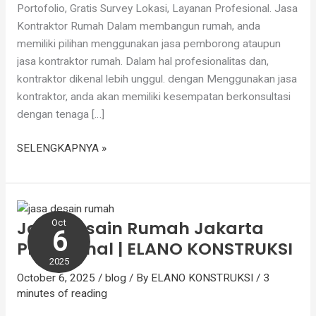
Portofolio, Gratis Survey Lokasi, Layanan Profesional. Jasa
Kontraktor Rumah Dalam membangun rumah, anda
memiliki pilihan menggunakan jasa pemborong ataupun
jasa kontraktor rumah. Dalam hal profesionalitas dan,
kontraktor dikenal lebih unggul. dengan Menggunakan jasa
kontraktor, anda akan memiliki kesempatan berkonsultasi
dengan tenaga […]
SELENGKAPNYA »
Jasa
Desain
Jasa Desain Rumah Jakarta
Oct
Rumah
6
Profesional | ELANO KONSTRUKSI
Jakarta
Profesional
2025
October 6, 2025
/
blog
/ By
ELANO KONSTRUKSI
/
3
|
minutes of reading
ELANO
KONSTRUKSI