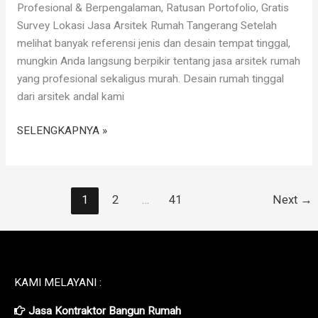
Profesional & Berpengalaman, Ratusan Portofolio, Gratis
Survey Lokasi Jasa Arsitek Rumah Tangerang Setelah
melihat banyak referensi jenis dan desain tempat tinggal,
mungkin Anda langsung berpikir tentang jasa arsitek rumah
yang profesional sekaligus murah. Desain rumah tinggal
dari arsitek andal kami
SELENGKAPNYA »
1
2
…
41
Next
→
KAMI MELAYANI :
Jasa Kontraktor Bangun Rumah