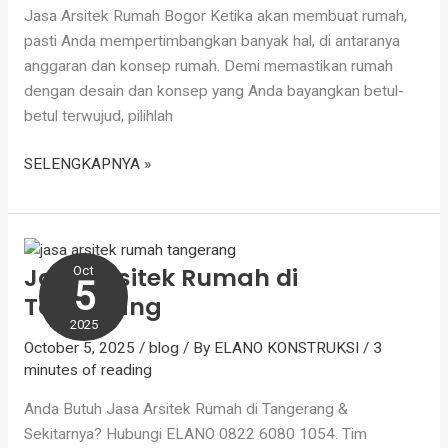
Jasa Arsitek Rumah Bogor Ketika akan membuat rumah,
pasti Anda mempertimbangkan banyak hal, di antaranya
anggaran dan konsep rumah. Demi memastikan rumah
dengan desain dan konsep yang Anda bayangkan betul-
betul terwujud, pilihlah
SELENGKAPNYA »
Jasa
Arsitek
Jasa Arsitek Rumah di
Oct
Rumah
5
Tangerang
di
Tangerang
2025
October 5, 2025
/
blog
/ By
ELANO KONSTRUKSI
/
3
minutes of reading
Anda Butuh Jasa Arsitek Rumah di Tangerang &
Sekitarnya? Hubungi ELANO 0822 6080 1054. Tim