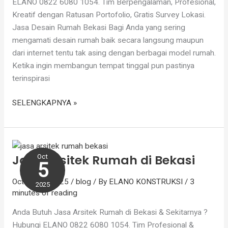
ELANO 0822 6080 1054. Tim Berpengalaman, Profesional,
Kreatif dengan Ratusan Portofolio, Gratis Survey Lokasi.
Jasa Desain Rumah Bekasi Bagi Anda yang sering
mengamati desain rumah baik secara langsung maupun
dari internet tentu tak asing dengan berbagai model rumah.
Ketika ingin membangun tempat tinggal pun pastinya
terinspirasi
SELENGKAPNYA »
Jasa
Arsitek
Jasa Arsitek Rumah di Bekasi
Oct
Rumah
5
di
October 5, 2025
/
blog
/ By
ELANO KONSTRUKSI
/
3
Bekasi
2025
minutes of reading
Anda Butuh Jasa Arsitek Rumah di Bekasi & Sekitarnya ?
Hubungi ELANO 0822 6080 1054. Tim Profesional &