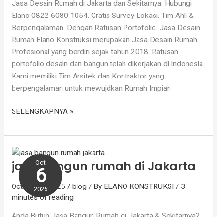
Jasa Desain Rumah di Jakarta dan Sekitarnya. Hubungi
Elano 0822 6080 1054. Gratis Survey Lokasi. Tim Ahli &
Berpengalaman. Dengan Ratusan Portofolio. Jasa Desain
Rumah Elano Konstruksi merupakan Jasa Desain Rumah
Profesional yang berdiri sejak tahun 2018. Ratusan
portofolio desain dan bangun telah dikerjakan di Indonesia.
Kami memiliki Tim Arsitek dan Kontraktor yang
berpengalaman untuk mewujdkan Rumah Impian
SELENGKAPNYA »
jasa
bangun
jasa bangun rumah di Jakarta
Oct
rumah
6
di
October 6, 2025
/
blog
/ By
ELANO KONSTRUKSI
/
3
Jakarta
2025
minutes of reading
Anda Butuh Jasa Bangun Rumah di Jakarta & Sekitarnya?