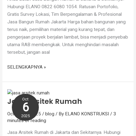
Hubungi ELANO 0822 6080 1054. Ratusan Portofolio,
Gratis Survey Lokasi, Tim Berpengalaman & Profesional
Jasa Bangun Rumah Jakarta Harga bahan bangunan yang
terus naik, pemilihan material yang kurang tepat, dan
pengerjaan proyek berjalan lambat, bisa menjadi penyebab
utama RAB membengkak. Untuk menghindari masalah
tersebut, jangan asal
SELENGKAPNYA »
Jasa
Arsitek
Jasa Arsitek Rumah
Oct
Rumah
6
October 6, 2025
/
blog
/ By
ELANO KONSTRUKSI
/
3
2025
minutes of reading
Jasa Arsitek Rumah di Jakarta dan Sekitarnya. Hubungi