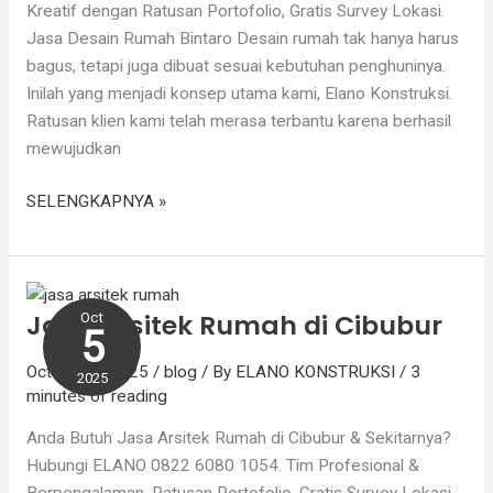
Kreatif dengan Ratusan Portofolio, Gratis Survey Lokasi.
Jasa Desain Rumah Bintaro Desain rumah tak hanya harus
bagus, tetapi juga dibuat sesuai kebutuhan penghuninya.
Inilah yang menjadi konsep utama kami, Elano Konstruksi.
Ratusan klien kami telah merasa terbantu karena berhasil
mewujudkan
SELENGKAPNYA »
Jasa
Arsitek
Jasa Arsitek Rumah di Cibubur
Oct
Rumah
5
di
October 5, 2025
/
blog
/ By
ELANO KONSTRUKSI
/
3
Cibubur
2025
minutes of reading
Anda Butuh Jasa Arsitek Rumah di Cibubur & Sekitarnya?
Hubungi ELANO 0822 6080 1054. Tim Profesional &