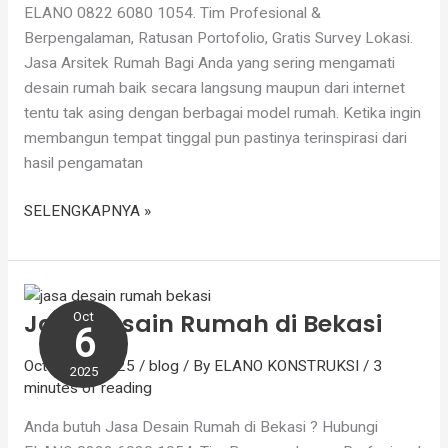
ELANO 0822 6080 1054. Tim Profesional &
Berpengalaman, Ratusan Portofolio, Gratis Survey Lokasi.
Jasa Arsitek Rumah Bagi Anda yang sering mengamati
desain rumah baik secara langsung maupun dari internet
tentu tak asing dengan berbagai model rumah. Ketika ingin
membangun tempat tinggal pun pastinya terinspirasi dari
hasil pengamatan
SELENGKAPNYA »
Jasa
Desain
Jasa Desain Rumah di Bekasi
Oct
Rumah
6
di
October 6, 2025
/
blog
/ By
ELANO KONSTRUKSI
/
3
Bekasi
2025
minutes of reading
Anda butuh Jasa Desain Rumah di Bekasi ? Hubungi