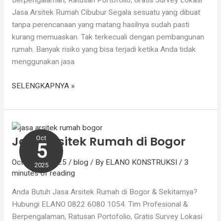
Berpengalaman, Ratusan Portofolio, Gratis Survey Lokasi
Jasa Arsitek Rumah Cibubur Segala sesuatu yang dibuat
tanpa perencanaan yang matang hasilnya sudah pasti
kurang memuaskan. Tak terkecuali dengan pembangunan
rumah. Banyak risiko yang bisa terjadi ketika Anda tidak
menggunakan jasa
SELENGKAPNYA »
Jasa
Arsitek
Jasa Arsitek Rumah di Bogor
Oct
Rumah
5
di
October 5, 2025
/
blog
/ By
ELANO KONSTRUKSI
/
3
Bogor
2025
minutes of reading
Anda Butuh Jasa Arsitek Rumah di Bogor & Sekitarnya?
Hubungi ELANO 0822 6080 1054. Tim Profesional &
Berpengalaman, Ratusan Portofolio, Gratis Survey Lokasi