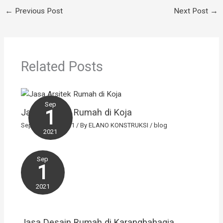
←
Previous Post
Next Post
→
Related Posts
Sep
1
Jasa Arsitek Rumah di Koja
September 1, 2021
/ By
ELANO KONSTRUKSI
/
blog
2021
Sep
1
2021
Jasa Desain Rumah di Karangbahagia