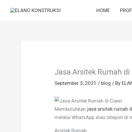
Skip
HOME
PROF
to
content
Jasa Arsitek Rumah di
September 3, 2021
/
blog
/ By
ELA
Membutuhkan
jasa arsitek rumah d
melalui WhatsApp atau telepon di 
Arsitek Rumah