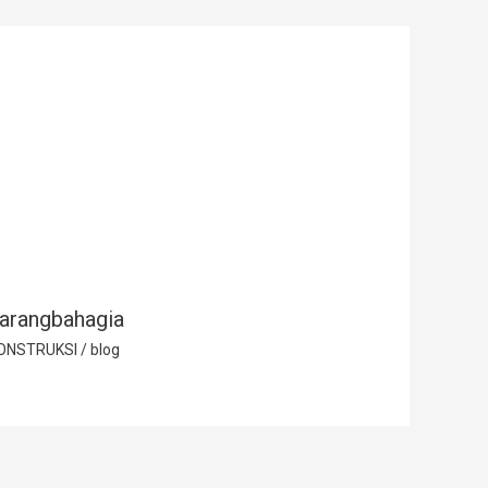
arangbahagia
ONSTRUKSI
/
blog