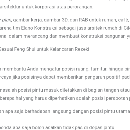
rsitektur untuk korporasi atau perorangan.
e plan
, gambar kerja, gambar 3D, dan RAB untuk rumah, café, r
 karena tim Elano Konstruksi sebagai jasa arsitek rumah di 
ional dalam merancang dan membuat konstruksi bangunan y
Sesuai Feng Shui untuk Kelancaran Rezeki
n membantu Anda mengatur posisi ruang, furnitur, hingga pin
rcaya jika posisinya dapat memberikan pengaruh positif pad
masalah posisi pintu masuk diletakkan di bagian tengah ata
erapa hal yang harus diperhatikan adalah posisi perabotan 
n apa saja berhadapan langsung dengan posisi pintu utama,
enda apa saja boleh asalkan tidak pas di depan pintu.