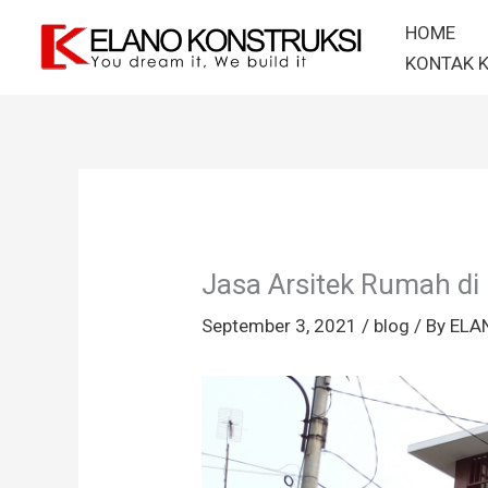
Skip
HOME
to
KONTAK 
content
Jasa Arsitek Rumah di
September 3, 2021
/
blog
/ By
ELA