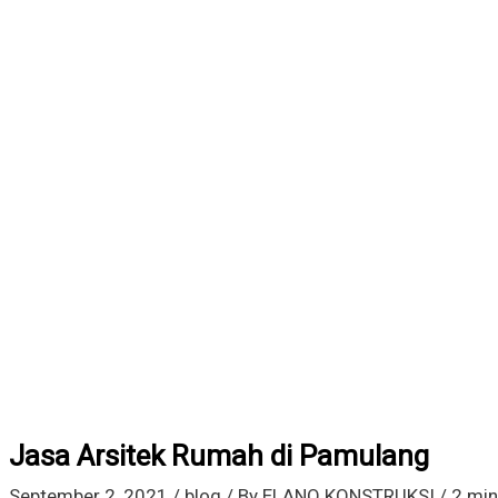
Jasa Arsitek Rumah di Pamulang
September 2, 2021
/
blog
/ By
ELANO KONSTRUKSI
/
2 min