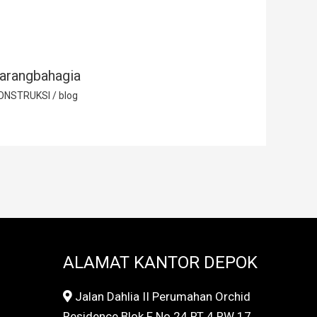
arangbahagia
ONSTRUKSI
/
blog
ALAMAT KANTOR DEPOK
Jalan Dahlia II Perumahan Orchid
Residence Blok F No 24 RT 4 RW 17