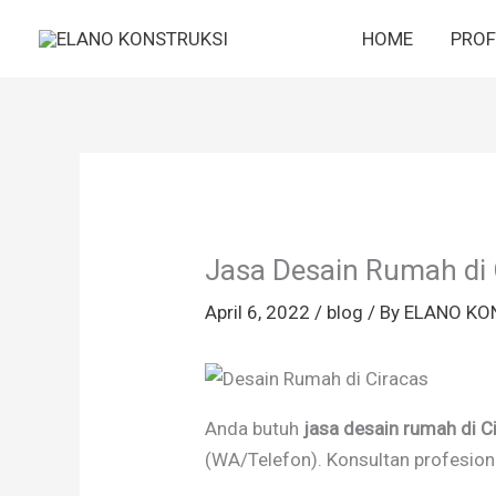
Skip
HOME
PROF
to
content
Jasa Desain Rumah di 
April 6, 2022
/
blog
/ By
ELANO KO
Anda butuh
jasa desain rumah di C
(WA/Telefon). Konsultan profesional