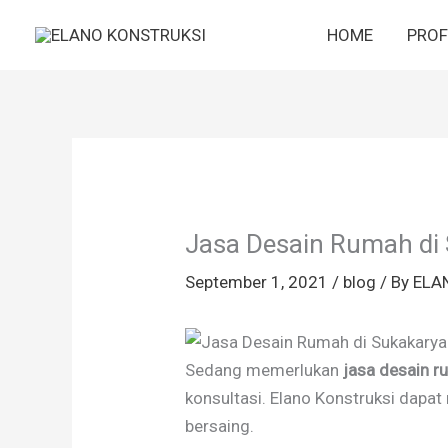
Skip
HOME
PROF
to
content
Jasa Desain Rumah di
September 1, 2021
/
blog
/ By
ELA
Sedang memerlukan
jasa desain r
konsultasi. Elano Konstruksi dapa
bersaing.