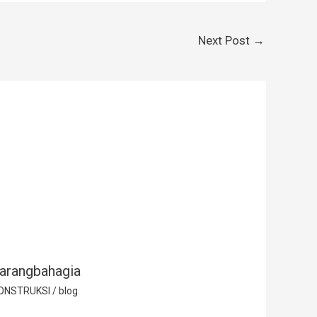
Next Post
→
arangbahagia
ONSTRUKSI
/
blog