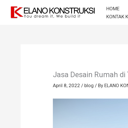
Skip
HOME
to
KONTAK 
content
Jasa Desain Rumah di
April 8, 2022
/
blog
/ By
ELANO KO