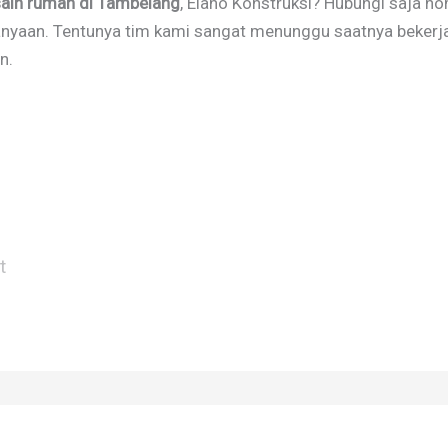
sain rumah di Tambelang
, Elano Konstruksi? Hubungi saja n
tanyaan. Tentunya tim kami sangat menunggu saatnya beker
n.
t