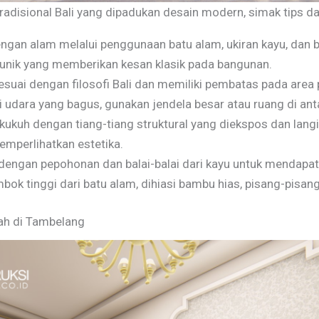
disional Bali yang dipadukan desain modern, simak tips dar
gan alam melalui penggunaan batu alam, ukiran kayu, dan 
 unik yang memberikan kesan klasik pada bangunan.
suai dengan filosofi Bali dan memiliki pembatas pada area pu
 udara yang bagus, gunakan jendela besar atau ruang di ant
ukuh dengan tiang-tiang struktural yang diekspos dan lang
emperlihatkan estetika.
 dengan pepohonan dan balai-balai dari kayu untuk mendapa
mbok tinggi dari batu alam, dihiasi bambu hias, pisang-pisa
ah di Tambelang