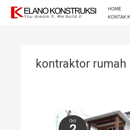
Skip
HOME
to
KONTAK 
content
kontraktor rumah
Oct
2