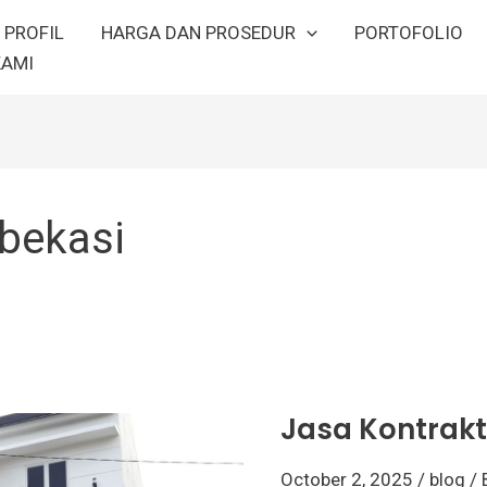
PROFIL
HARGA DAN PROSEDUR
PORTOFOLIO
KAMI
 bekasi
Jasa
Kontraktor
Rumah
di
Jasa Kontrakt
Bekasi
October 2, 2025
/
blog
/ 